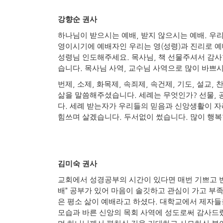
강향순 권사
,
.
하나님이 받으시는 예배
받지 않으시는 예배
우리
(
)
영이시기에 예배자인 우리는 영
성령
과 진리로 
.
,
성령님 인도해주세요
목사님
책 선물주셔서 감
.
,
습니다
목사님 사역
교수님 사역으로 많이 바쁘시
,
,
,
,
,
,
,
번제
소제
화목제
속죄제
속건제
기도
설교
.
?
,
삶을 말씀해주셨습니다
세례는 무엇인가
선물
.
다
세례 받는자가 우리들의 믿음과 신앙생활이 자
.
.
힘쓰며 살겠습니다
두서없이 썼습니다
많이 행
김미숙 권사
교회에서 성경공부의 시간이 있다면 매번 기쁘고 
”
배
공부가 있어 마음이 솔깃하고 관심이 가고 부족
.
은 평소 삶이 예배라고 하셨다
대학교에서 제자들
모습과 바른 신앙의 목회 사역에 성도로써 감사드