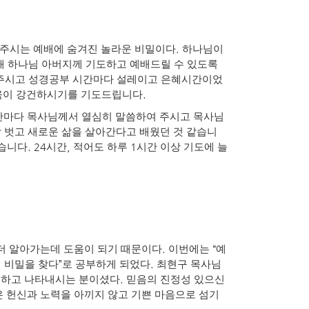
.
 주시는 예배에 숨겨진 놀라운 비밀이다
하나님이
해 하나님 아버지께 기도하고 예배드릴 수 있도록
 주시고 성경공부 시간마다 설레이고 은혜시간이었
.
육이 강건하시기를 기도드립니다
마다 목사님께서 열심히 말씀하여 주시고 목사님
람 벗고 새로운 삶을 살아간다고 배웠던 것 같습니
. 24
,
1
았습니다
시간
적어도 하루
시간 이상 기도에 늘
.
“
 더 알아가는데 도움이 되기 때문이다
이번에는
예
,
”
.
비밀을 찾다
로 공부하게 되었다
최현구 목사님
.
전하고 나타내시는 분이셨다
믿음의 진정성 있으신
 헌신과 노력을 아끼지 않고 기쁜 마음으로 섬기