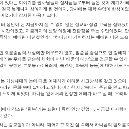
업이 있다는 이야기를 권사님들과 집사님들로부터 들은 것이 계기가 
.
 결국 늦게나마 참여하게 된 것이다
당시에는 대학 수업이 한창이었
.
간이었기에 감사한 마음이 크다
 성인이 된 지금까지 셀 수 없이 많은 설교와 성경 교육을 접해왔
,
.
는 시간이었고
지금까지의 신앙 여정에 전환점을 주는 수업이었다
", "
중심의 예배란 어떤것인가
하나님이 기뻐하시는 예배란 어떤 모
,
인 흐름중심의 해설에만 머무르지 않고
말씀을 중심으로 한 강해적
‘
’
배라는 주제를 단순히 체험이 아닌
배움의 대상
으로 접근할 수 있
ex)
,
,
)
 알지 못핸던 부분들
속죄제
속건제
화목제 등등
에 대해서도 자
,
대는 기성세대의 눈에 때로 이해하기 어려운 사고방식을 갖고 있으며
.
 사라진 문화 속에 살아가고 있다
이러한 세상속에서 주님을 믿고 따
.
,
히 느끼게 되었다
하나님 앞에서의 진정한 예배가 바로 설 때
우리의 
]
“
”
.
다
에서 강조된
회복
라는 표현이 특히 인상 깊었다
지금같이 사랑이 
.
것 같다
,
드리는 종교행위가 아니라
깨어지고 지친 삶 속에서 하나님의 임재를 