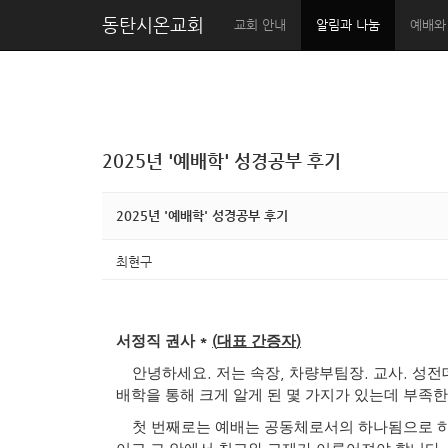
동탄시온교회
교회 안내
알림과 나눔
예배와
2025년 '예배학' 성경공부 후기
2025년 '예배학' 성경공부 후기
최현구
*
(
)
서정직 권사
대표 간증자
.
,
.
.
안녕하세요
저는 속장
차량부팀장
교사
성전
배학을 통해 크게 알게 된 몇 가지가 있는데 부
첫 번째로는 예배는 공동체로서의 하나됨으로 하