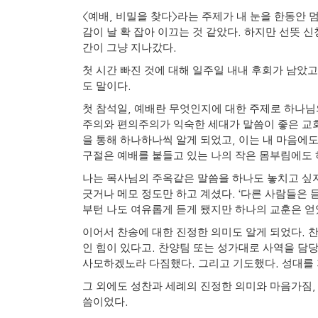
<
,
>
예배
비밀을 찾다
라는 주제가 내 눈을 한동안 
.
감이 날 확 잡아 이끄는 것 같았다
하지만 선뜻 신
.
간이 그냥 지나갔다
첫 시간 빠진 것에 대해 일주일 내내 후회가 남았고
.
도 말이다
,
첫 참석일
예배란 무엇인지에 대한 주제로 하나님의
주의와 편의주의가 익숙한 세대가 말씀이 좋은 교회
,
을 통해 하나하나씩 알게 되었고
이는 내 마음에
구절은 예배를 붙들고 있는 나의 작은 몸부림에도
나는 목사님의 주옥같은 말씀을 하나도 놓치고 싶지
. ‘
긋거나 메모 정도만 하고 계셨다
다른 사람들은 듣
부턴 나도 여유롭게 듣게 됐지만 하나의 교훈은 
.
이어서 찬송에 대한 진정한 의미도 알게 되었다
찬
.
인 힘이 있다고
찬양팀 또는 성가대로 사역을 담당
.
.
사모하겠노라 다짐했다
그리고 기도했다
성대를
그 외에도 성찬과 세례의 진정한 의미와 마음가짐
.
씀이었다