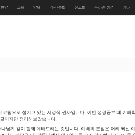
 찬양
교육
양육
기관/속회
선교회
온라인 성경
기타
.
데코팀으로 섬기고 있는 서정직 권사입니다
이번 성경공부 때 예배
.
족한글이지만 정리해보았습니다
.
나님께 같이 함께 예배드리는 것입니다
예배의 본질은 머리 되신 