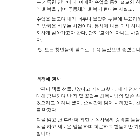
.
는 거룩한 만남이다
예배학 수업을 통해 설교와 
.
의 회복을 넘어 공동체의 회복이 된다는 사실도
수업을 들으며 내가 너무나 몰랐던 부분에 부끄러
,
의 방향을 바꾸는 사건이며
동시에 나를 다시 하
.
‘
지하게 살아가고자 한다
단지
교회에 다니는 사람
.
다
PS.
!!!
모든 청년들이 필수로
꼭 들었으면 좋겠습
백경애 권사
.
남편이 책을 선물받았다고 가지고왔다
내가 먼저
대해 공부하며 난 저 밑 끝없는 최목사님의 말씀 
.
.
있으려고 이러나 했다
순식간에 읽어 내려갔다
친
.
를 마쳤다
책을 읽고 난 후라 더 최현구 목사님께 강의를 들을
직을 하고 새로운 일을 하며 피곤하고 힘들지만 기
.
합니다