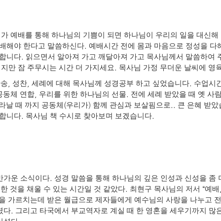
가 예배를 통해 하나님의 기쁨이 되면 하나님이 우리의 일을 대신해
.
예배해야 한다고 말씀하신다
예배시간 전에 몸과 마음으로 정성을 다
.
사합니다
읽으면서 알아져 가고 깨달아져 가고 목사님께서 말씀하여
.
지만 잠 주무시는 시간 더 가지세요
목사님 가정 무더운 날씨에 영
,
,
.
찬송
성찬
세례에 대해 목사님께 성경공부 하고 싶었습니다
수업시간
,
.
공동체 연합
우리를 위한 하나님의 선물
전에 세례 받았을 때 옛 사
(
)
..
라날 때 까지 공동체
우리가
함께 관심과 보살핌으로
큰 은혜 받
.
.
복합니다
목사님 책 수시로 찾아보며 보겠습니다
.
반가운 소식이다
성경 말씀을 통해 하나님의 깊은 인성과 신성을 좀
.
“
한 것을 채울 수 있는 시간일 것 같았다
최현구 목사님의 저서
예배
을 가르치는데 받은 월급으로 제자들에게 예수님의 사랑을 나누고 
.
렸다
그리고 타국에서 부교역자로 계실 때 한 영혼을 세우기까지 많은