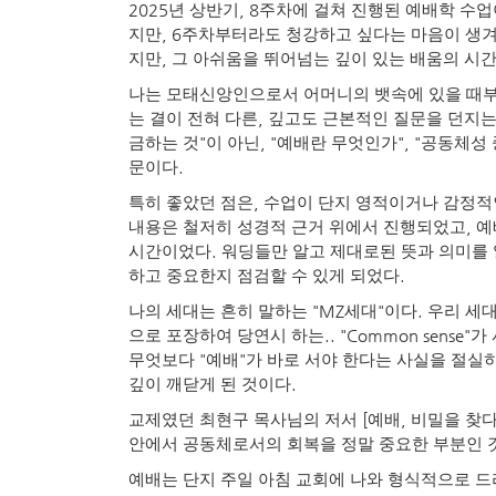
2025
, 8
년 상반기
주차에 걸쳐 진행된 예배학 수
, 6
지만
주차부터라도 청강하고 싶다는 마음이 생겨
,
지만
그 아쉬움을 뛰어넘는 깊이 있는 배움의 시
나는 모태신앙인으로서 어머니의 뱃속에 있을 때부터
,
는 결이 전혀 다른
깊고도 근본적인 질문을 던지
"
, "
", "
금하는 것
이 아닌
예배란 무엇인가
공동체성 
.
문이다
,
특히 좋았던 점은
수업이 단지 영적이거나 감정적
,
내용은 철저히 성경적 근거 위에서 진행되었고
예
.
시간이었다
워딩들만 알고 제대로된 뜻과 의미를
.
하고 중요한지 점검할 수 있게 되었다
"MZ
"
.
나의 세대는 흔히 말하는
세대
이다
우리 세
.. "Common sense"
으로 포장하여 당연시 하는
가
"
"
무엇보다
예배
가 바로 서야 한다는 사실을 절실
.
깊이 깨닫게 된 것이다
[
,
교제였던 최현구 목사님의 저서
예배
비밀을 찾
안에서 공동체로서의 회복을 정말 중요한 부분인 
예배는 단지 주일 아침 교회에 나와 형식적으로 