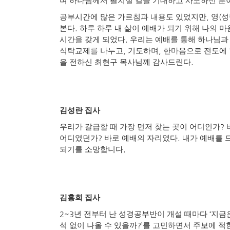
며 하나님께서 펼치실 길을 기대하고 사모하신 분
,
(
공부시간에 많은 가르침과 내용도 있었지만
영
성
.
본다
하루 하루 내 삶이 예배가 되기 위해 나의 
.
시간을 갖게 되었다
우리는 예배를 통해 하나님과
,
,
식탁교제를 나누고
기도하며
한마음으로 전도에 
.
을 전하신 최현구 목사님께 감사드린다
김성란 집사
?
우리가 갈급할 때 가장 먼저 찾는 곳이 어디인가
?
.
어디였던가
바로 예배의 자리였다
내가 예배를 
.
되기를 소망합니다
김홍희 집사
2~3
‘
년 전부터 난 성경공부반이 개설 때마다
지금
?’
석 없이 나올 수 있을까
를 고민하면서 주보에 적