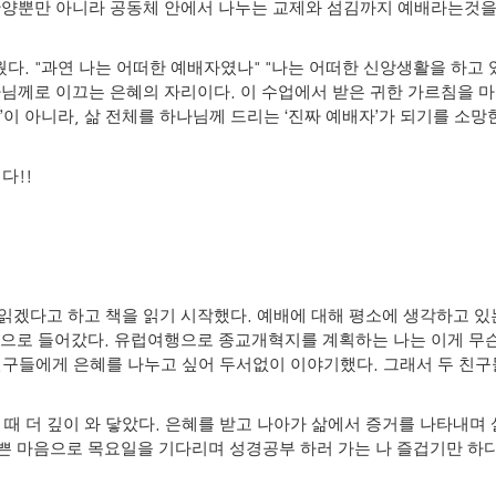
찬양뿐만 아니라 공동체 안에서 나누는 교제와 섬김까지 예배라는것을
. "
" "
웠다
과연 나는 어떠한 예배자였나
나는 어떠한 신앙생활을 하고 
.
나님께로 이끄는 은혜의 자리이다
이 수업에서 받은 귀한 가르침을 
’
,
‘
’
이 아니라
삶 전체를 하나님께 드리는
진짜 예배자
가 되기를 소망
!!
니다
.
 읽겠다고 하고 책을 읽기 시작했다
예배에 대해 평소에 생각하고 있
.
속으로 들어갔다
유럽여행으로 종교개혁지를 계획하는 나는 이게 무슨
.
구들에게 은혜를 나누고 싶어 두서없이 이야기했다
그래서 두 친구
.
 때 더 깊이 와 닿았다
은혜를 받고 나아가 삶에서 증거를 나타내며 
쁜 마음으로 목요일을 기다리며 성경공부 하러 가는 나 즐겁기만 하