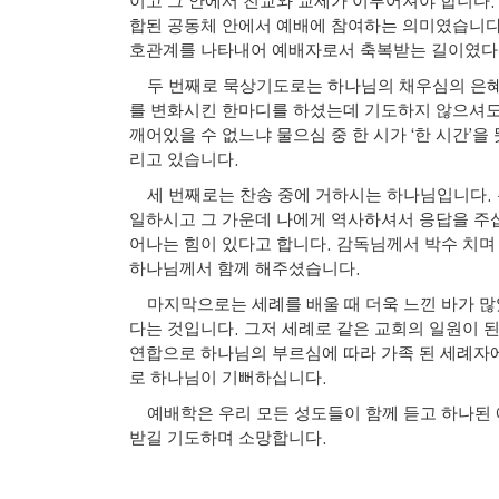
이고 그 안에서 친교와 교제가 이루어져야 합니다
합된 공동체 안에서 예배에 참여하는 의미였습니
호관계를 나타내어 예배자로서 축복받는 길이였
두 번째로 묵상기도로는 하나님의 채우심의 은혜를
를 변화시킨 한마디를 하셨는데 기도하지 않으셔도
‘
’
깨어있을 수 없느냐 물으심 중 한 시가
한 시간
을
.
리고 있습니다
.
세 번째로는 찬송 중에 거하시는 하나님입니다
일하시고 그 가운데 나에게 역사하셔서 응답을 주
.
어나는 힘이 있다고 합니다
감독님께서 박수 치며
.
하나님께서 함께 해주셨습니다
마지막으로는 세례를 배울 때 더욱 느낀 바가 
.
다는 것입니다
그저 세례로 같은 교회의 일원이 
연합으로 하나님의 부르심에 따라 가족 된 세례자
.
로 하나님이 기뻐하십니다
예배학은 우리 모든 성도들이 함께 듣고 하나된 
.
받길 기도하며 소망합니다