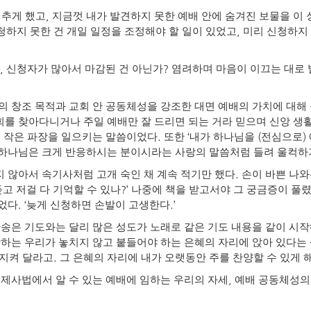
,
멈추게 했고
지금껏 내가 발견하지 못한 예배 안에 숨겨진 보물을 이 
,
청하지 못한 건 개일 일정을 조정해야 할 일이 있었고
미리 신청하지
,
?
신청자가 많아서 마감된 건 아닌가
염려하며 마음이 이끄는 대로
 창조 목적과 교회 안 공동체성을 강조한 대면 예배의 가치에 대해 
를 찾아다니거나 주일 예배만 잘 드리면 되는 거라 믿으며 신앙 생
.
‘
(
)
도 작은 파장을 일으키는 말씀이었다
또한
내가 하나님을
전심으로
 하나님은 크게 반응하시는 분이시라는 사랑의 말씀처럼 들려 울컥하
.
 않아서 속기사처럼 고개 숙인 채 계속 적기만 했다
손이 바쁜 나와
?’
고 저걸 다 기억할 수 있나
나중에 책을 받고서야 그 궁금증이 풀
. ‘
.’
얻었다
늦게 신청하면 손발이 고생한다
송은 기도와는 달리 많은 성도가 노래로 같은 기도 내용을 같이 시
하는 우리가 놓치지 않고 붙들어야 하는 은혜의 자리에 앉아 있다는 
.
 지켜 달라고
그 은혜의 자리에 내가 오랫동안 주를 찬양할 수 있게
,
,
제사법에서 알 수 있는 예배에 임하는 우리의 자세
예배 공동체성의 