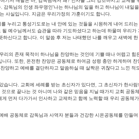
.
,
?
여기서 깨달은 바
감독님께서 왜
인사를 그리 강조하시고 교제를 
.
’
다
감독님의 인생 좌우명인
나는 하나님의 일을 하고 하나님이 내일을
.
.
다는 사실입니다
지금은 우리가정의 가훈이기도 합니다
 누리고 통성기도로는 내 안에 있는 것들을 시원하게 내어 드리는 
 될 예수님께서도 습관을 따라 기도하셨다고 하는데 하물며 우리가
.
 뜻하신다고 합니다
이 말씀 후 저는 나태했던 나를 깨우고 새벽에 
우리의 존재 목적이 하나님을 찬양하는 것인데 기쁠 때나 어렵고 힘
.
,
십니다
또한
온전한 찬양은 공동체로 하여금 성령 충만 하게하며 찬
 찬양하고 예배를 결단하자고 말씀하실 때 살짝은 귀찮다고 느낀 적도
.
,
많았습니다
교회에 세례를 받는 초신자가 있다면
그 초신자가 한사람
된 것으로 끝나는 것 아니며
나와 같은 믿음을 지닐 때가지 교회 공동
에게 먼저 다가가서 인사하고 교제하고 함께 노력할 때 우리 공동체
예배 공동체로 감독님과 사역자 분들과 건강한 시온공동체를 만들며 