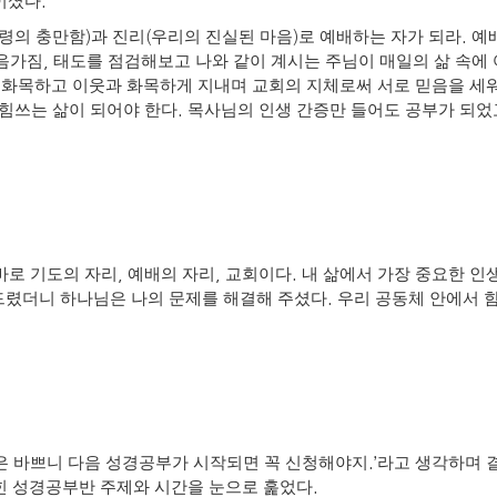
.
이셨다
)
(
)
.
령의 충만함
과 진리
우리의 진실된 마음
로 예배하는 자가 되라
예
,
마음가짐
태도를 점검해보고 나와 같이 계시는 주님이 매일의 삶 속
 화목하고 이웃과 화목하게 지내며 교회의 지체로써 서로 믿음을 세
.
힘쓰는 삶이 되어야 한다
목사님의 인생 간증만 들어도 공부가 되었
,
,
.
바로 기도의 자리
예배의 자리
교회이다
내 삶에서 가장 중요한 인
.
드렸더니 하나님은 나의 문제를 해결해 주셨다
우리 공동체 안에서 
.’
은 바쁘니 다음 성경공부가 시작되면 꼭 신청해야지
라고 생각하며 
.
힌 성경공부반 주제와 시간을 눈으로 훑었다