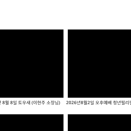
Views
Views
년 8월 8일 토우새 (이현주 소장님)