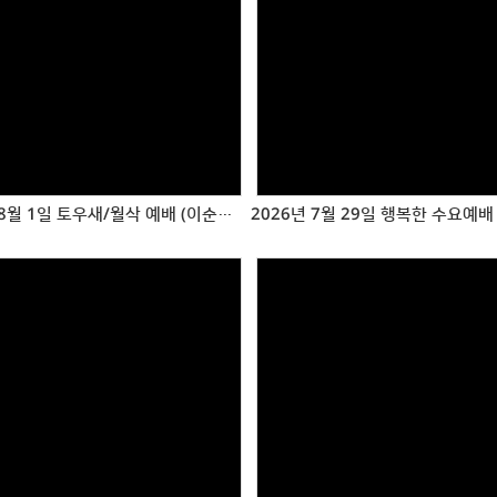
Views
Views
2026년 8월 1일 토우새/월삭 예배 (이순창 목사님)
Views
Views