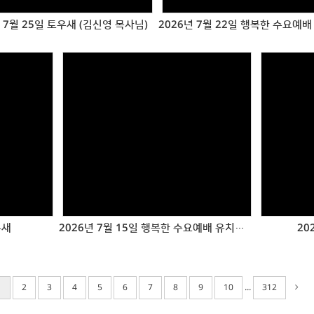
 7월 25일 토우새 (김신영 목사님)
Views
우새
2026년 7월 15일 행복한 수요예배 유치부 헌신예배
20
...
1
2
3
4
5
6
7
8
9
10
312