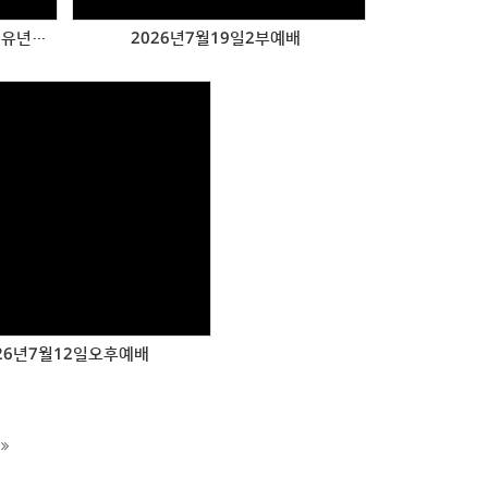
2026년 7월 22일 행복한 수요예배 유년부 헌신예배
2026년7월19일2부예배
Views
26년7월12일오후예배