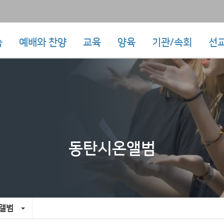
눔
예배와 찬양
교육
양육
기관/속회
선
동탄시온앨범
앨범