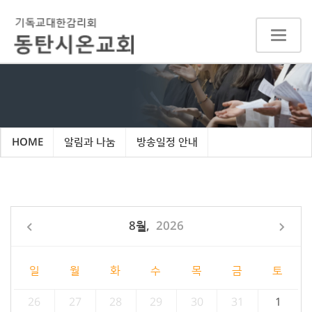
Toggle
navigat
HOME
알림과 나눔
방송일정 안내
8월,
2026
일
월
화
수
목
금
토
26
27
28
29
30
31
1